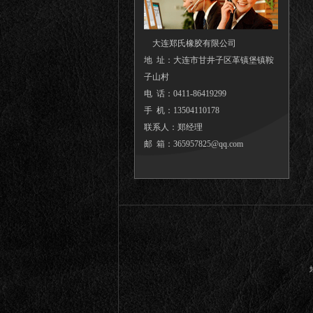
大连郑氏橡胶有限公司
地 址：大连市甘井子区革镇堡镇鞍
子山村
电 话：0411-86419299
手 机：13504110178
联系人：郑经理
邮 箱：365957825@qq.com